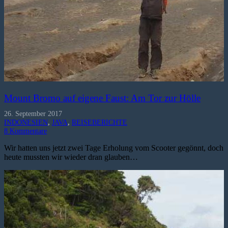
Mount Bromo auf eigene Faust: Am Tor zur Hölle
26. September 2017
INDONESIEN
,
JAVA
,
REISEBERICHTE
8
Kommentare
Wir hatten uns jetzt zwei Tage Erholung vom Scooter gegönnt, doch
heute mussten wir wieder dran glauben…