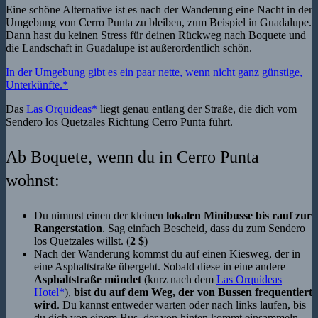
Eine schöne Alternative ist es nach der Wanderung eine Nacht in der
Umgebung von Cerro Punta zu bleiben, zum Beispiel in Guadalupe.
Dann hast du keinen Stress für deinen Rückweg nach Boquete und
die Landschaft in Guadalupe ist außerordentlich schön.
In der Umgebung gibt es ein paar nette, wenn nicht ganz günstige,
Unterkünfte.*
Das
Las Orquideas*
liegt genau entlang der Straße, die dich vom
Sendero los Quetzales Richtung Cerro Punta führt.
Ab Boquete, wenn du in Cerro Punta
wohnst:
Du nimmst einen der kleinen
lokalen Minibusse bis rauf zur
Rangerstation
. Sag einfach Bescheid, dass du zum Sendero
los Quetzales willst. (
2 $
)
Nach der Wanderung kommst du auf einen Kiesweg, der in
eine Asphaltstraße übergeht. Sobald diese in eine andere
Asphaltstraße mündet
(kurz nach dem
Las Orquideas
Hotel*
),
bist du auf dem Weg, der von Bussen frequentiert
wird
. Du kannst entweder warten oder nach links laufen, bis
du dich von einem Bus, der von hinten kommt einsammeln