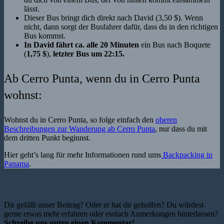
lässt.
Dieser Bus bringt dich direkt nach David (3,50 $). Wenn
nicht, dann sorgt der Busfahrer dafür, dass du in den richtigen
Bus kommst.
In David fährt ca. alle 20 Minuten
ein Bus nach Boquete
(
1,75 $
),
letzter Bus um 22:15.
Ab Cerro Punta, wenn du in Cerro Punta
wohnst:
Wohnst du in Cerro Punta, so folge einfach den
oberen
Beschreibungen zur Wanderung ab Cerro Punta
, nur dass du mit
dem dritten Punkt beginnst.
Hier geht’s lang für mehr Informationen rund ums
Backpacking in
Panama
.
Dir gefällt unser Beitrag? Oder er hat dir geholfen? Du würdest
gerne etwas mehr erfahren oder einfach Anmerkungen hinterlassen?
Schreibe uns unten einen Kommentar!