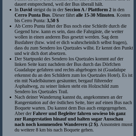
dauert entsprechend, weil der Bus überall hält.
In
David
steigst du in der
Seccion A / Plattform 2
in den
Cerro Punta Bus
. Dieser fährt
alle 15-30 Minuten
. Kosten
bis Cerro Punta:
3,50 $
Ab Cerro Punta fährt der Bus noch eine Schleife durch die
Gegend bzw. kann es sein, dass die Fahrgäste, die weiter
wollen in einen anderen Bus gesetzt werden. Sag dem
Busfahrer (bzw. wird er dich wahrscheinlich selbst fragen),
dass du zum Sendero los Quetzales willst. Er kennt den Punkt
und wir dich dort absetzen.
Der Startpunkt des Sendero los Quetzales kommt auf der
linken Seite kurz nachdem der Bus durch das Dörfchen
Guadalupe gefahren und rechts abgebogen ist (Guadalupe
erkennst du an den Schildern zum los Quetzales Hotel). Es ist
ein mit Nadelbäumen gesäumter, bergauf führender
Asphaltweg, zu seiner linken steht ein Holzschild zum
Sendero los Quetzales Trail.
Nach deiner Wanderung kannst du, angekommen an der
Rangerstation auf der östlichen Seite, hier auf einen Bus nach
Boquete warten. Du kannst dem Bus auch entgegengehen.
Aber der
Fahrer und Begleiter fahren sowieso bis ganz
zur Rangerstation hinauf und halten sogar Ausschau
nach noch kommenden Wanderern (2 $)
. Ansonsten musst
du weitere 8 km bis nach Boquete gehen.