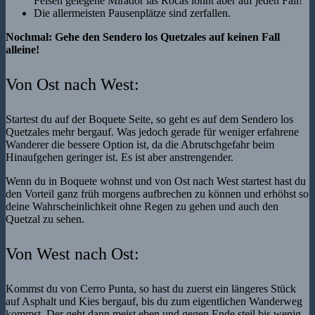
Felsen gelegene Mirador las Rocas lohnt aber auf jeden Fall!
Die allermeisten Pausenplätze sind zerfallen.
Nochmal: Gehe den Sendero los Quetzales auf keinen Fall
alleine!
Von Ost nach West:
Startest du auf der Boquete Seite, so geht es auf dem Sendero los
Quetzales mehr bergauf. Was jedoch gerade für weniger erfahrene
Wanderer die bessere Option ist, da die Abrutschgefahr beim
Hinaufgehen geringer ist. Es ist aber anstrengender.
Wenn du in Boquete wohnst und von Ost nach West startest hast du
den Vorteil ganz früh morgens aufbrechen zu können und erhöhst so
deine Wahrscheinlichkeit ohne Regen zu gehen und auch den
Quetzal zu sehen.
Von West nach Ost:
Kommst du von Cerro Punta, so hast du zuerst ein längeres Stück
auf Asphalt und Kies bergauf, bis du zum eigentlichen Wanderweg
kommst. Der geht dann meist eben und gegen Ende steil bis wenig