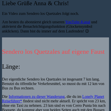
Liebe Grüße Anna & Chris!
Ein Video zum Sendero los Quetzales folgt noch.
Am besten du abonnierst gleich unseren
YouTube-Kanal
und
aktivierst die Benachrichtigungsfunktion (Glockensymbol
anklicken). Dann bist du immer auf dem Laufenden! 😉
Sendero los Quetzales auf eigene Faust
Länge:
Der eigentliche Sendero los Quetzales ist insgesamt 7 km lang.
Benutzt du öffentliche Verkehrsmittel, so musst du mit 12 km von
Bus zu Bus rechnen.
Die
Informationen zu dieser Wanderung
, die du im
Lonely Planet
Reiseführer*
findest sind nicht mehr aktuell. Er spricht von 23 km,
ohne ein Taxi zu nehmen. 23 km sind es von Cerro Punta bis nach
Boquete, du kommst aber von beiden Seiten auch mit den Bussen