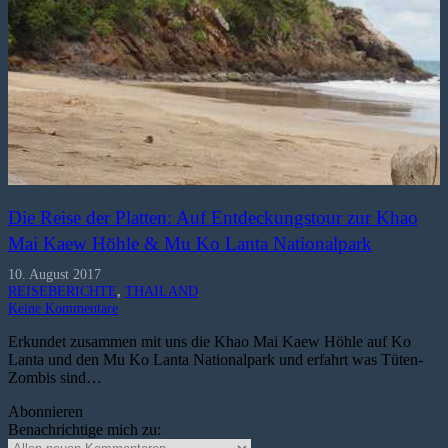
Die Reise der Platten: Auf Entdeckungstour zur Khao
Mai Kaew Höhle & Mu Ko Lanta Nationalpark
10. August 2017
REISEBERICHTE
,
THAILAND
Keine Kommentare
Erkundet zusammen mit uns die Khao Mai Kaew Höhle auf Ko
Lanta und den Mu Ko Lanta Nationalpark und erfahrt was Tüten-
Zombis sind…
Abonnieren
Benachrichtige mich zu: