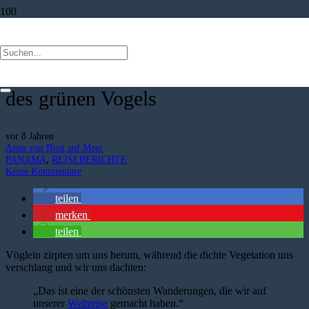
Sendero los Quetzales: durch
dichten Nebelwald auf den Spuren
des grünen Vogels
vor 8 Jahren
Anna von Blog auf Meer
PANAMA
,
REISEBERICHTE
Keine Kommentare
teilen
merken
teilen
Vöglein zirpten um uns herum, während die dichte Vegetation uns
verschlang und wir uns dachten:
„Das ist eine der schönsten Wanderungen, die wir auf
unserer
Weltreise
gemacht haben.“