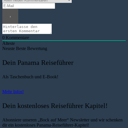
0
Kommentare
Älteste
Neuste
Beste Bewertung
Dein Panama Reiseführer
Als Taschenbuch und E-Book!
Mehr Infos!
Dein kostenloses Reiseführer Kapitel!
Abonniere unseren „Bock auf Meer“ Newsletter und wir schenken
dir ein kostenloses Panama-Reiseführer-Kapitel!