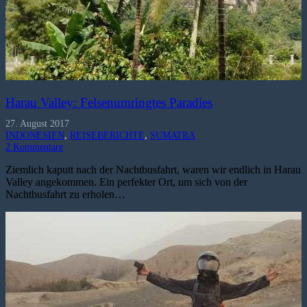
Harau Valley: Felsenumringtes Paradies
27. August 2017
INDONESIEN
,
REISEBERICHTE
,
SUMATRA
2
Kommentare
Ziemlich kaputt nach der Nachtbusfahrt, waren wir endlich in Harau
Valley angekommen. Ein perfekter Ort, um sich von der
Nachtbusfahrt zu erholen…