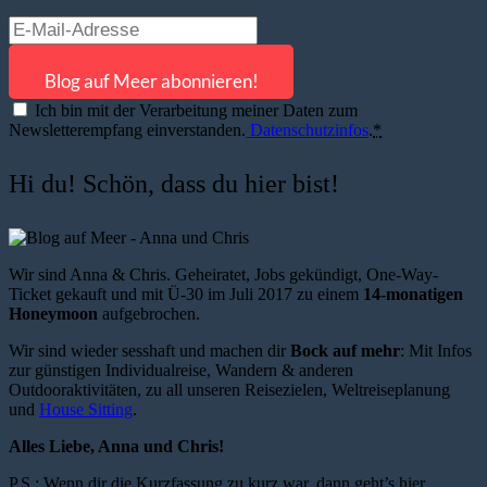
Ich bin mit der Verarbeitung meiner Daten zum
Newsletterempfang einverstanden.
Datenschutzinfos
.
*
Hi du! Schön, dass du hier bist!
Wir sind Anna & Chris. Geheiratet, Jobs gekündigt, One-Way-
Ticket gekauft und mit Ü-30 im Juli 2017 zu einem
14-monatigen
Honeymoon
aufgebrochen.
Wir sind wieder sesshaft und machen dir
Bock auf mehr
: Mit Infos
zur günstigen Individualreise, Wandern & anderen
Outdooraktivitäten, zu all unseren Reisezielen, Weltreiseplanung
und
House Sitting
.
Alles Liebe, Anna und Chris!
P.S.: Wenn dir die Kurzfassung zu kurz war, dann geht’s hier