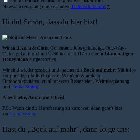
Ich bin mit der Verarbeitung meiner Daten zum
Newsletterempfang einverstanden.
Datenschutzinfos
.
*
Hi du! Schön, dass du hier bist!
Wir sind Anna & Chris. Geheiratet, Jobs gekündigt, One-Way-
Ticket gekauft und mit Ü-30 im Juli 2017 zu einem
14-monatigen
Honeymoon
aufgebrochen.
Wir sind wieder sesshaft und machen dir
Bock auf mehr
: Mit Infos
zur günstigen Individualreise, Wandern & anderen
Outdooraktivitäten, zu all unseren Reisezielen, Weltreiseplanung
und
House Sitting
.
Alles Liebe, Anna und Chris!
P.S.: Wenn dir die Kurzfassung zu kurz war, dann geht’s hier
zur
Langfassung
.
Hast du „Bock auf mehr“, dann folge uns: