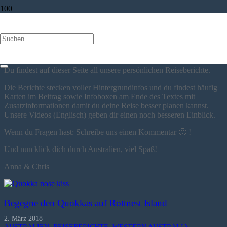
AUSTRALIEN
Hier dreht sich alles um das atemberaubende
Australien
!
Du findest auf dieser Seite all unsere persönlichen Reiseberichte.
Die Berichte stecken voller Hintergrundinfos und du findest häufig
Karten im Beitrag sowie Infoboxen am Ende des Textes mit
Zusatzinformationen damit du deine Reise besser planen kannst.
Unsere Videos (Englisch) geben dir einen noch besseren Einblick.
Wenn du Fragen hast: Schreibe uns einen Kommentar 🙂 !
Und nun klick dich durch Australien, viel Spaß!
Anna & Chris
Begegne den Quokkas auf Rottnest Island
2. März 2018