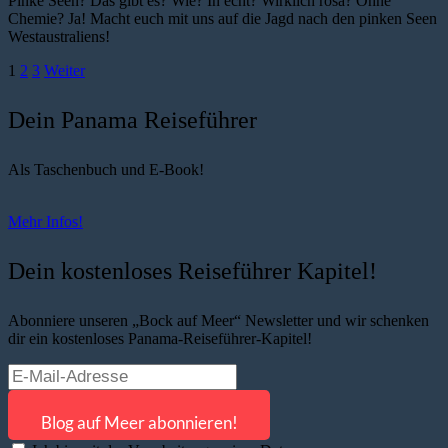
Pinke Seen? Das gibt es? Wie? In echt? Wirklich rosa? Ohne
Chemie? Ja! Macht euch mit uns auf die Jagd nach den pinken Seen
Westaustraliens!
1
2
3
Weiter
Dein Panama Reiseführer
Als Taschenbuch und E-Book!
Mehr Infos!
Dein kostenloses Reiseführer Kapitel!
Abonniere unseren „Bock auf Meer“ Newsletter und wir schenken
dir ein kostenloses Panama-Reiseführer-Kapitel!