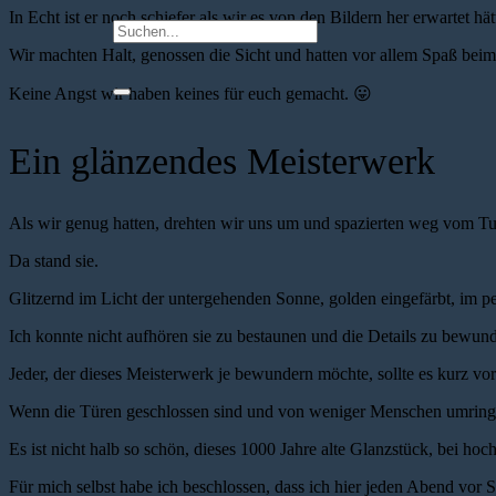
In Echt ist er noch schiefer als wir es von den Bildern her erwartet hät
Wir machten Halt, genossen die Sicht und hatten vor allem Spaß beim
Keine Angst wir haben keines für euch gemacht.
😛
Ein glänzendes Meisterwerk
Als wir genug hatten, drehten wir uns um und spazierten weg vom Tu
Da stand sie.
Glitzernd im Licht der untergehenden Sonne, golden eingefärbt, im pe
Ich konnte nicht aufhören sie zu bestaunen und die Details zu bewun
Jeder, der dieses Meisterwerk je bewundern möchte, sollte es kurz v
Wenn die Türen geschlossen sind und von weniger Menschen umringt 
Es ist nicht halb so schön, dieses 1000 Jahre alte Glanzstück, bei hoc
Für mich selbst habe ich beschlossen, dass ich hier jeden Abend v