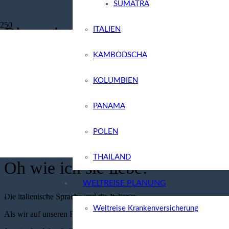
SUMATRA
Pizza in Pisa
ITALIEN
KAMBODSCHA
vor 9 Jahren
Chris von Blog auf Meer
KOLUMBIEN
ITALIEN
,
REISEBERICHTE
3
Kommentare
PANAMA
teilen
merken
POLEN
teilen
THAILAND
Oh wie ich sie liebe!
WELTREISE PLANUNG
Die italienische Sprache und die Italiener.
Weltreise Krankenversicherung
Als wir auf unseren Flug in Gdansk (
deutsch = Danzig
) warteten, sc