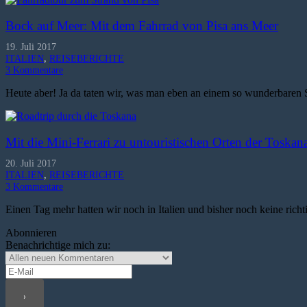
Bock auf Meer: Mit dem Fahrrad von Pisa ans Meer
19. Juli 2017
ITALIEN
,
REISEBERICHTE
3
Kommentare
Heute aber! Ja da taten wir, was man eben an einem so wunderbare
Mit die Mini-Ferrari zu untouristischen Orten der Toskan
20. Juli 2017
ITALIEN
,
REISEBERICHTE
3
Kommentare
Einen Tag mehr hatten wir noch in Italien und bisher noch keine ric
Abonnieren
Benachrichtige mich zu: