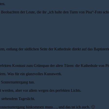
ten.
 Beobachten der Leute, die ihr „ich halte den Turm von Pisa“-Foto sch
rm, entlang der südlichen Seite der Kathedrale direkt auf das Baptist
rfekten Kontrast zum Grünspan der alten Türen: die Kathedrale von Pis
dern. Was für ein glanzvolles Kunstwerk.
or Sonnenuntergang tun.
werden, aber vor allem wegen des perfekten Lichts.
h stehendem Tageslicht.
or Sonnenuntergang hinkommen muss…, und das tat ich auch.
🙂