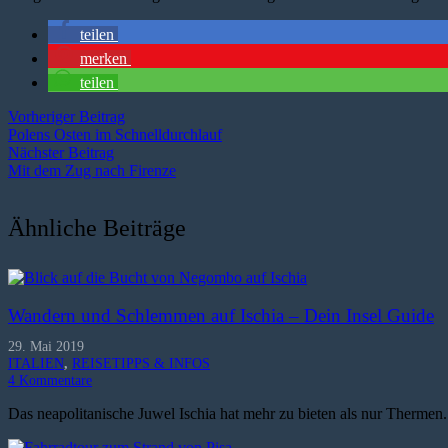
teilen
merken
teilen
Vorheriger Beitrag
Polens Osten im Schnelldurchlauf
Nächster Beitrag
Mit dem Zug nach Firenze
Ähnliche Beiträge
Wandern und Schlemmen auf Ischia – Dein Insel Guide
29. Mai 2019
ITALIEN
,
REISETIPPS & INFOS
4
Kommentare
Das neapolitanische Juwel Ischia hat mehr zu bieten als nur Thermen.