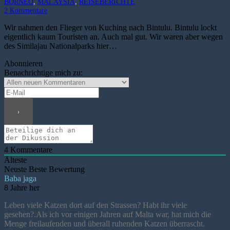
BORNEO
,
MALAYSIA
,
REISEBERICHTE
2
Kommentare
Wir nahmen den Flieger von Kuching nach Bintulu. Bintulu lockt
eigentlich kaum Touristen an. Auch mal gut. Wir waren aber wegen
des Similajau Nationalparks hier…
Abonnieren
Benachrichtige mich zu:
4
Kommentare
Älteste
Neuste
Beste Bewertung
Baba jaga
8 Jahre her
Leben viele Katzen dort auf den Strassen? Habt ihr viele
gesehen?.Als ich vor einigen Jahren auf Malta war, hat mich die
Menge freilaufenden und überall ruhenden Katzen überrascht.