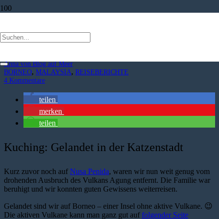
Kuching: Katzenstadt auf Borneo
vor 9 Jahren
Anna von Blog auf Meer
BORNEO
,
MALAYSIA
,
REISEBERICHTE
4
Kommentare
teilen
merken
teilen
Kuching: Gelandet in der Katzenstadt
Kurz zuvor noch auf
Nusa Penida
, waren wir nun weit genug vom
drohenden Ausbruch des Vulkans Agung entfernt. Die Familie war
beruhigt und wir konnten guten Gewissens weiterreisen.
Gelandet sind wir auf Borneo – einer Insel ohne aktive Vulkane. 😉
Die aktiven Vulkane kann man ganz gut auf
folgender Seite