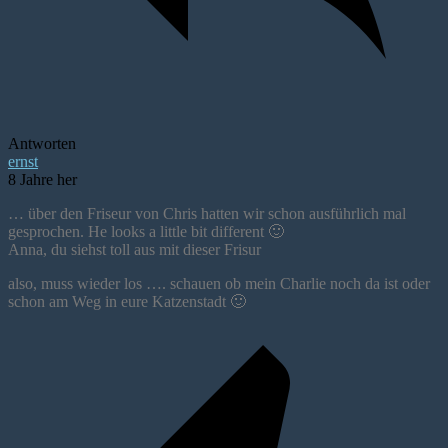
Antworten
ernst
8 Jahre her
… über den Friseur von Chris hatten wir schon ausführlich mal
gesprochen. He looks a little bit different 🙂
Anna, du siehst toll aus mit dieser Frisur
also, muss wieder los …. schauen ob mein Charlie noch da ist oder
schon am Weg in eure Katzenstadt 🙂