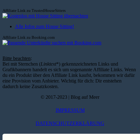
Affiliate Link zu TrustedHouseSitters
Alle Infos zum House Sitting!
Affiliate Link zu Booking.com
Bitte beachten
:
Bei mit Sternchen (
Linktext
*) gekennzeichneten Links und
Grafikbannern handelt es sich um sogenannte Affiliate Links. Wenn
du ein Produkt über den Affiliate Link kaufst, bekommen wir dafür
eine Provision vom Anbieter. Wichtig für dich: Dir entstehen
dadurch keine Zusatzkosten.
© 2017-2023 | Blog auf Meer
IMPRESSUM
DATENSCHUTZERKLÄRUNG