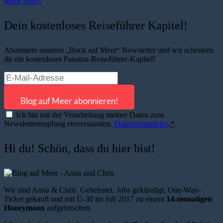
Mehr Infos!
Dein kostenloses Reiseführer Kapitel!
Abonniere unseren „Bock auf Meer“ Newsletter und wir schenken
dir ein kostenloses Panama-Reiseführer-Kapitel!
Ich bin mit der Verarbeitung meiner Daten zum
Newsletterempfang einverstanden.
Datenschutzinfos
.
*
Hi du! Schön, dass du hier bist!
Wir sind Anna & Chris. Geheiratet, Jobs gekündigt, One-Way-
Ticket gekauft und mit Ü-30 im Juli 2017 zu einem
14-monatigen
Honeymoon
aufgebrochen.