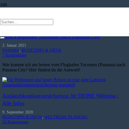
REISETIPPS & INFOS
Vom Flughafen Tocumen nach Panama City
2. Januar 2021
PANAMA
,
REISETIPPS & INFOS
7
Kommentare
Wie komme ich am besten vom Flughafen Tocumen (Panama) nach
Panama City? Hier findest du die Antwort!
Auslandskrankenversicherung für DEINE Weltreise |
Alle Infos
9. September 2020
REISETIPPS & INFOS
,
WELTREISE PLANUNG
26
Kommentare