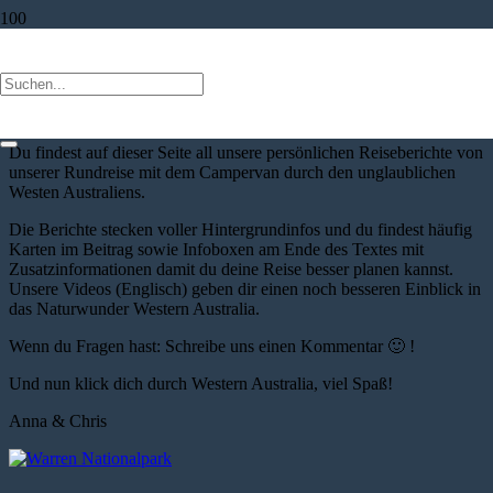
WESTERN AUSTRALIA
Hier dreht sich alles um das atemberaubende
Western Australia
!
Du findest auf dieser Seite all unsere persönlichen Reiseberichte von
unserer Rundreise mit dem Campervan durch den unglaublichen
Westen Australiens.
Die Berichte stecken voller Hintergrundinfos und du findest häufig
Karten im Beitrag sowie Infoboxen am Ende des Textes mit
Zusatzinformationen damit du deine Reise besser planen kannst.
Unsere Videos (Englisch) geben dir einen noch besseren Einblick in
das Naturwunder Western Australia.
Wenn du Fragen hast: Schreibe uns einen Kommentar 🙂 !
Und nun klick dich durch Western Australia, viel Spaß!
Anna & Chris