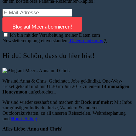
dir ein kostenloses Panama-Reiseführer-Kapitel!
Ich bin mit der Verarbeitung meiner Daten zum
Newsletterempfang einverstanden.
Datenschutzinfos
.
*
Hi du! Schön, dass du hier bist!
Wir sind Anna & Chris. Geheiratet, Jobs gekündigt, One-Way-
Ticket gekauft und mit Ü-30 im Juli 2017 zu einem
14-monatigen
Honeymoon
aufgebrochen.
Wir sind wieder sesshaft und machen dir
Bock auf mehr
: Mit Infos
zur günstigen Individualreise, Wandern & anderen
Outdooraktivitäten, zu all unseren Reisezielen, Weltreiseplanung
und
House Sitting
.
Alles Liebe, Anna und Chris!