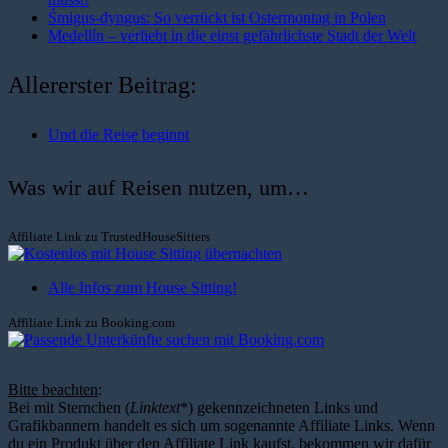
Śmigus-dyngus: So verrückt ist Ostermontag in Polen
Medellín – verliebt in die einst gefährlichste Stadt der Welt
Allererster Beitrag:
Und die Reise beginnt
Was wir auf Reisen nutzen, um…
Affiliate Link zu TrustedHouseSitters
Alle Infos zum House Sitting!
Affiliate Link zu Booking.com
Bitte beachten
:
Bei mit Sternchen (
Linktext
*) gekennzeichneten Links und
Grafikbannern handelt es sich um sogenannte Affiliate Links. Wenn
du ein Produkt über den Affiliate Link kaufst, bekommen wir dafür