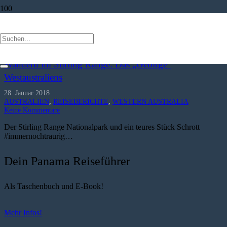
Drohne
Wandern im Stirling Range: Das „Gebirge“
Westaustraliens
28. Januar 2018
AUSTRALIEN
,
REISEBERICHTE
,
WESTERN AUSTRALIA
Keine Kommentare
Der Stirling Range Nationalpark und ein teures Stück Schrott
#immernochtraurig…
Dein Panama Reiseführer
Als Taschenbuch und E-Book!
Mehr Infos!