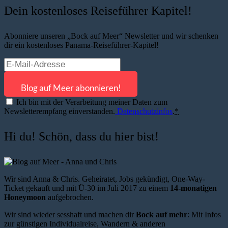
Dein kostenloses Reiseführer Kapitel!
Abonniere unseren „Bock auf Meer“ Newsletter und wir schenken
dir ein kostenloses Panama-Reiseführer-Kapitel!
Ich bin mit der Verarbeitung meiner Daten zum
Newsletterempfang einverstanden.
Datenschutzinfos
.
*
Hi du! Schön, dass du hier bist!
Wir sind Anna & Chris. Geheiratet, Jobs gekündigt, One-Way-
Ticket gekauft und mit Ü-30 im Juli 2017 zu einem
14-monatigen
Honeymoon
aufgebrochen.
Wir sind wieder sesshaft und machen dir
Bock auf mehr
: Mit Infos
zur günstigen Individualreise, Wandern & anderen