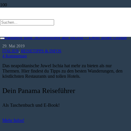
Reiseführer
Wandern und Schlemmen auf Ischia – Dein Insel Guide
29. Mai 2019
ITALIEN
,
REISETIPPS & INFOS
4
Kommentare
Das neapolitanische Juwel Ischia hat mehr zu bieten als nur
Thermen. Hier findest du Tipps zu den besten Wanderungen, den
köstlichsten Restaurants und tollen Hotels.
Dein Panama Reiseführer
Als Taschenbuch und E-Book!
Mehr Infos!