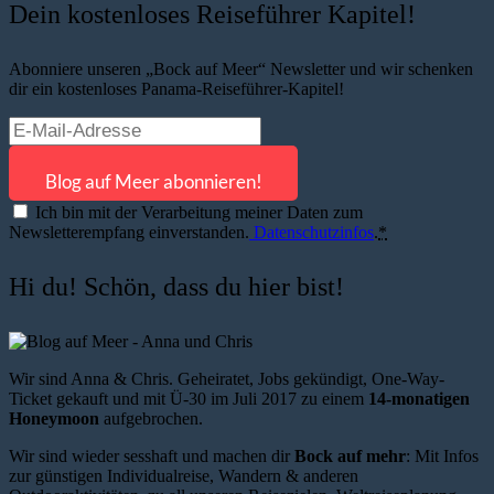
Dein kostenloses Reiseführer Kapitel!
Abonniere unseren „Bock auf Meer“ Newsletter und wir schenken
dir ein kostenloses Panama-Reiseführer-Kapitel!
Ich bin mit der Verarbeitung meiner Daten zum
Newsletterempfang einverstanden.
Datenschutzinfos
.
*
Hi du! Schön, dass du hier bist!
Wir sind Anna & Chris. Geheiratet, Jobs gekündigt, One-Way-
Ticket gekauft und mit Ü-30 im Juli 2017 zu einem
14-monatigen
Honeymoon
aufgebrochen.
Wir sind wieder sesshaft und machen dir
Bock auf mehr
: Mit Infos
zur günstigen Individualreise, Wandern & anderen