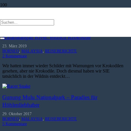
Fledermaus
Kinabatangan River: endlich Krokodile
23. März 2019
BORNEO
,
MALAYSIA
,
REISEBERICHTE
2
Kommentare
Wir hatten immer wieder Schilder mit Warnungen vor Krokodilen
gesehen, aber nie Krokodile. Doch diesmal haben wir SIE
tatsächlich in der Wildnis entdeckt…
Gunung Mulu Nationalpark – Paradies für
Höhlenliebhaber
29. Oktober 2017
BORNEO
,
MALAYSIA
,
REISEBERICHTE
5
Kommentare