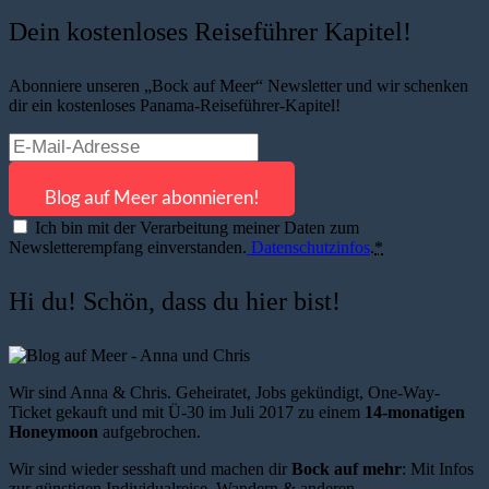
Dein kostenloses Reiseführer Kapitel!
Abonniere unseren „Bock auf Meer“ Newsletter und wir schenken
dir ein kostenloses Panama-Reiseführer-Kapitel!
Ich bin mit der Verarbeitung meiner Daten zum
Newsletterempfang einverstanden.
Datenschutzinfos
.
*
Hi du! Schön, dass du hier bist!
Wir sind Anna & Chris. Geheiratet, Jobs gekündigt, One-Way-
Ticket gekauft und mit Ü-30 im Juli 2017 zu einem
14-monatigen
Honeymoon
aufgebrochen.
Wir sind wieder sesshaft und machen dir
Bock auf mehr
: Mit Infos
zur günstigen Individualreise, Wandern & anderen