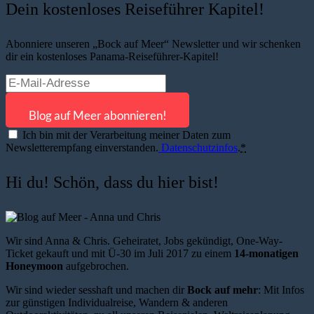
Dein kostenloses Reiseführer Kapitel!
Abonniere unseren „Bock auf Meer“ Newsletter und wir schenken
dir ein kostenloses Panama-Reiseführer-Kapitel!
Ich bin mit der Verarbeitung meiner Daten zum
Newsletterempfang einverstanden.
Datenschutzinfos
.
*
Hi du! Schön, dass du hier bist!
Wir sind Anna & Chris. Geheiratet, Jobs gekündigt, One-Way-
Ticket gekauft und mit Ü-30 im Juli 2017 zu einem
14-monatigen
Honeymoon
aufgebrochen.
Wir sind wieder sesshaft und machen dir
Bock auf mehr
: Mit Infos
zur günstigen Individualreise, Wandern & anderen