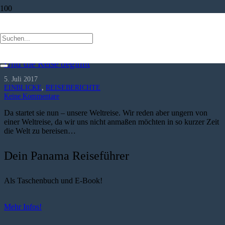
EINBLICKE
Und die Reise beginnt
5. Juli 2017
EINBLICKE
,
REISEBERICHTE
Keine Kommentare
Da startet sie nun – unsere Weltreise. Wir reden aber ungern von
einer Weltreise, da wir uns nicht anmaßen möchten in so kurzer Zeit
die Welt zu bereisen…
Dein Panama Reiseführer
Als Taschenbuch und E-Book!
Mehr Infos!